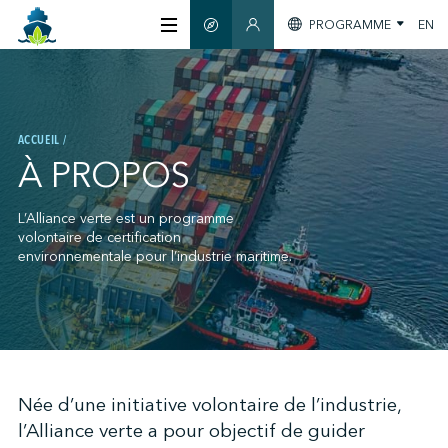
PROGRAMME
EN
GUIDE INTELLIGENT
SECTION MEMBRES
À PROPOS
ACCUEIL
CERTIFICATION
À PROPOS
MEMBRES
L’Alliance verte est un programme
volontaire de certification
environnementale pour l’industrie maritime.
GREENTECH
S'INFORMER
;
Née d’une initiative volontaire de l’industrie,
l’Alliance verte a pour objectif de guider
NOUS JOINDRE