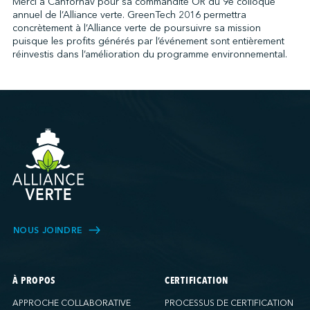
Merci à Canfornav pour sa commandite OR du 9e colloque
annuel de l’Alliance verte. GreenTech 2016 permettra
concrètement à l’Alliance verte de poursuivre sa mission
puisque les profits générés par l’événement sont entièrement
↩︎
réinvestis dans l’amélioration du programme environnemental.
NOUS JOINDRE
À PROPOS
CERTIFICATION
APPROCHE COLLABORATIVE
PROCESSUS DE CERTIFICATION