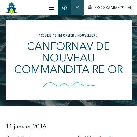
PROGRAMME
EN
GUIDE INTELLIGENT
SECTION MEMBRES
À PROPOS
ACCUEIL
S'INFORMER
NOUVELLES
CANFORNAV DE
CERTIFICATION
NOUVEAU
COMMANDITAIRE OR
MEMBRES
GREENTECH
S'INFORMER
11 janvier 2016
NOUS JOINDRE