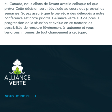
au Canada, nous allons de l’avant avec le colloque tel que
prévu. Cette décision sera réévaluée au cours des prochaines
semaines. Soyez assuré que le bien-être des délégués à notre
↩︎
conférence est notre priorité. L’Alliance verte suit de près la
progression de la situation et évalue en ce moment les
possibilités de remettre l’événement à l’automne et vous
tiendrons informés de tout changement à cet égard.
NOUS JOINDRE