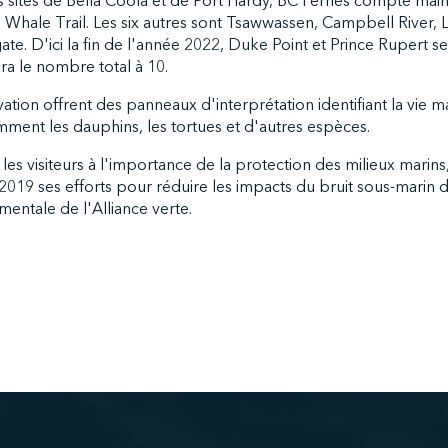
s sites de Bella Coola et de Port Hardy, BC Ferries compte mai
u Whale Trail. Les six autres sont Tsawwassen, Campbell River, La
te. D'ici la fin de l'année 2022, Duke Point et Prince Rupert s
era le nombre total à 10.
vation offrent des panneaux d'interprétation identifiant la vie 
mment les dauphins, les tortues et d'autres espèces.
 les visiteurs à l'importance de la protection des milieux marins
019 ses efforts pour réduire les impacts du bruit sous-marin d
mentale de l'Alliance verte.