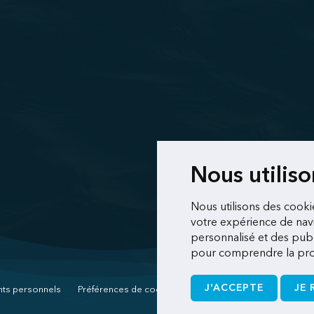
Nous utilis
Nous utilisons des cooki
votre expérience de navi
personnalisé et des publi
pour comprendre la prov
J'ACCEPTE
JE 
nts personnels
Préférences de cookies