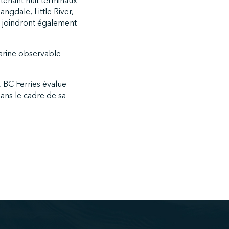
ntenant huit terminaux
ngdale, Little River,
e joindront également
marine observable
, BC Ferries évalue
ans le cadre de sa