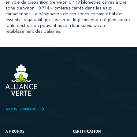
en voie de disparition d’environ 6 419 kilomètres carrés à une
zone d’environ 10 714 kilomètres carrés dans les eaux
canadiennes. La désignation de ces zones comme « habitat
essentiel » garantit qu’elles seront légalement protégées contre
toute destruction pouvant nuire à leur survie ou au
rétablissement des baleines.
NOUS JOINDRE
À PROPOS
CERTIFICATION