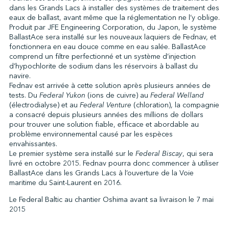
dans les Grands Lacs à installer des systèmes de traitement des
eaux de ballast, avant même que la réglementation ne l’y oblige.
Produit par JFE Engineering Corporation, du Japon, le système
↩︎
BallastAce sera installé sur les nouveaux laquiers de Fednav, et
fonctionnera en eau douce comme en eau salée. BallastAce
comprend un filtre perfectionné et un système d’injection
d’hypochlorite de sodium dans les réservoirs à ballast du
navire.
Fednav est arrivée à cette solution après plusieurs années de
tests. Du
Federal Yukon
(ions de cuivre) au
Federal Welland
(électrodialyse) et au
Federal Venture
(chloration), la compagnie
a consacré depuis plusieurs années des millions de dollars
pour trouver une solution fiable, efficace et abordable au
problème environnemental causé par les espèces
envahissantes.
Le premier système sera installé sur le
Federal Biscay
, qui sera
livré en octobre 2015. Fednav pourra donc commencer à utiliser
BallastAce dans les Grands Lacs à l’ouverture de la Voie
maritime du Saint-Laurent en 2016.
Le Federal Baltic au chantier Oshima avant sa livraison le 7 mai
2015