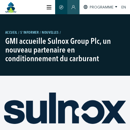
PROGRAMME
EN
GUIDE INTELLIGENT
SECTION MEMBRES
À PROPOS
ACCUEIL
S'INFORMER
NOUVELLES
GMI accueille Sulnox Group Plc, un
CERTIFICATION
nouveau partenaire en
conditionnement du carburant
MEMBRES
GREENTECH
S'INFORMER
NOUS JOINDRE