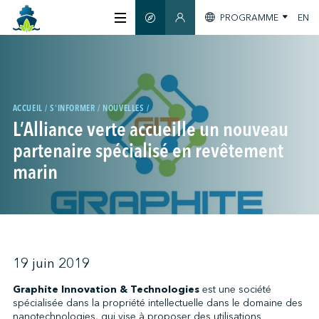
PROGRAMME
EN
GUIDE INTELLIGENT
SECTION MEMBRES
À PROPOS
CERTIFICATION
ACCUEIL
S'INFORMER
NOUVELLES
L’Alliance verte accueille un nouveau
partenaire spécialisé en revêtement
MEMBRES
marin
GREENTECH
S'INFORMER
19 juin 2019
Graphite Innovation & Technologies
est une société
spécialisée dans la propriété intellectuelle dans le domaine des
NOUS JOINDRE
nanotechnologies, qui vise à proposer des utilisations