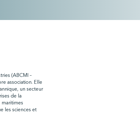
stries (ABCMI –
e association. Elle
tannique, un secteur
ises de la
s maritimes
ue les sciences et