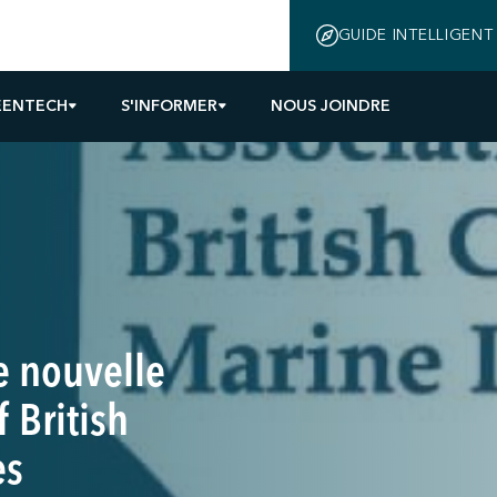
GUIDE INTELLIGENT
EENTECH
S'INFORMER
NOUS JOINDRE
e nouvelle
f British
es