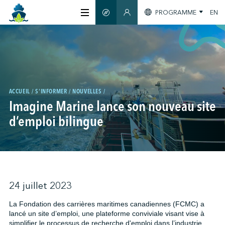
PROGRAMME
EN
GUIDE INTELLIGENT
SECTION MEMBRES
À PROPOS
CERTIFICATION
ACCUEIL
S'INFORMER
NOUVELLES
Imagine Marine lance son nouveau site
MEMBRES
d’emploi bilingue
GREENTECH
S'INFORMER
24 juillet 2023
La Fondation des carrières maritimes canadiennes (FCMC) a
lancé un site d’emploi, une plateforme conviviale visant vise à
NOUS JOINDRE
simplifier le processus de recherche d'emploi dans l’industrie