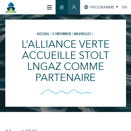
PROGRAMME
EN
GUIDE INTELLIGENT
SECTION MEMBRES
À PROPOS
ACCUEIL
S'INFORMER
NOUVELLES
L’ALLIANCE VERTE
CERTIFICATION
ACCUEILLE STOLT
LNGAZ COMME
MEMBRES
PARTENAIRE
GREENTECH
S'INFORMER
NOUS JOINDRE