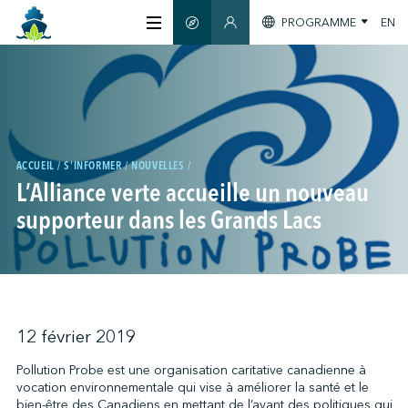
PROGRAMME
EN
GUIDE INTELLIGENT
SECTION MEMBRES
À PROPOS
CERTIFICATION
ACCUEIL
S'INFORMER
NOUVELLES
L’Alliance verte accueille un nouveau
MEMBRES
supporteur dans les Grands Lacs
GREENTECH
S'INFORMER
12 février 2019
Pollution Probe est une organisation caritative canadienne à
vocation environnementale qui vise à améliorer la santé et le
NOUS JOINDRE
bien-être des Canadiens en mettant de l’avant des politiques qui