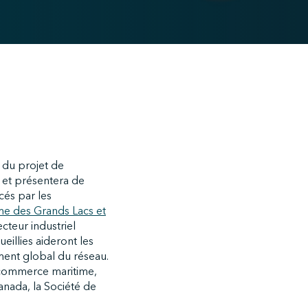
 du projet de
a et présentera de
cés par les
me des Grands Lacs et
cteur industriel
eillies aideront les
ement global du réseau.
 commerce maritime,
anada, la Société de