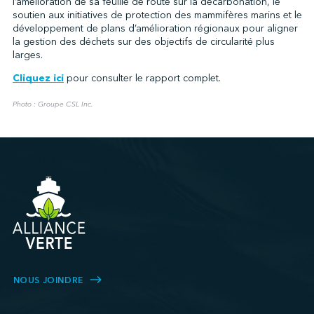
l’amélioration de sa feuille de route sur la décarbonation, le
soutien aux initiatives de protection des mammifères marins et le
développement de plans d’amélioration régionaux pour aligner
la gestion des déchets sur des objectifs de circularité plus
larges.
Cliquez ici
pour consulter le rapport complet.
Photo : Groupe CSL Inc.
NOUS JOINDRE