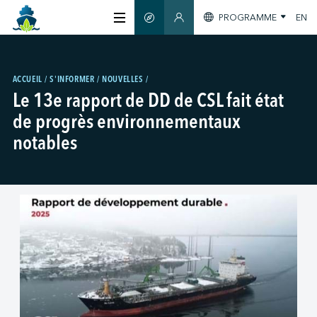
PROGRAMME
EN
GUIDE INTELLIGENT
SECTION MEMBRES
À PROPOS
ACCUEIL
S'INFORMER
NOUVELLES
Le 13e rapport de DD de CSL fait état
CERTIFICATION
de progrès environnementaux
notables
MEMBRES
GREENTECH
S'INFORMER
NOUS JOINDRE