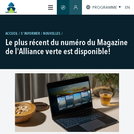
PROGRAMME
EN
GUIDE INTELLIGENT
SECTION MEMBRES
À PROPOS
ACCUEIL
S'INFORMER
NOUVELLES
Le plus récent du numéro du Magazine
CERTIFICATION
de l'Alliance verte est disponible!
MEMBRES
GREENTECH
S'INFORMER
NOUS JOINDRE