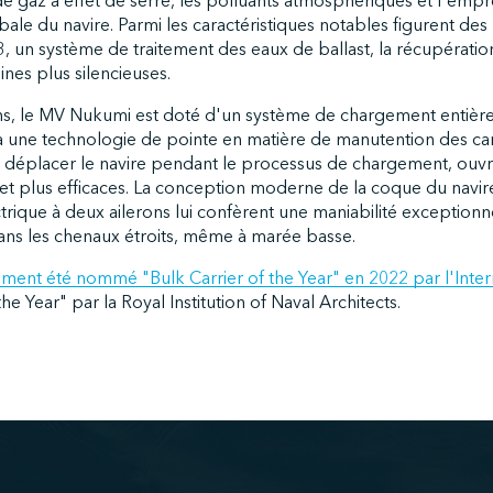
de gaz à effet de serre, les polluants atmosphériques et l'empr
le du navire. Parmi les caractéristiques notables figurent des
3, un système de traitement des eaux de ballast, la récupératio
ines plus silencieuses.
ns, le MV Nukumi est doté d'un système de chargement entièr
 à une technologie de pointe en matière de manutention des ca
e déplacer le navire pendant le processus de chargement, ouvra
 et plus efficaces. La conception moderne de la coque du navir
trique à deux ailerons lui confèrent une maniabilité exceptionn
dans les chenaux étroits, même à marée basse.
ent été nommé "Bulk Carrier of the Year" en 2022 par l'Intern
the Year" par la Royal Institution of Naval Architects.