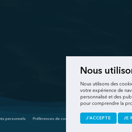
Nous utilis
Nous utilisons des cooki
votre expérience de navi
personnalisé et des publi
pour comprendre la prov
J'ACCEPTE
JE 
nts personnels
Préférences de cookies