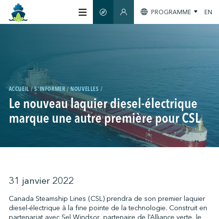
PROGRAMME
EN
GUIDE INTELLIGENT
SECTION MEMBRES
À PROPOS
CERTIFICATION
ACCUEIL
S'INFORMER
NOUVELLES
Le nouveau laquier diesel-électrique
MEMBRES
marque une autre première pour CSL
GREENTECH
S'INFORMER
31 janvier 2022
Canada Steamship Lines (CSL) prendra de son premier laquier
diesel-électrique à la fine pointe de la technologie. Construit en
NOUS JOINDRE
partenariat avec Sel Windsor, partenaire de l’Alliance verte, le