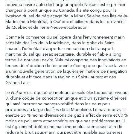
nouveau navire auto-déchargeur appelé Nukumi est le premier
chargeur à point unique au Canada. Il a été conçu pour la
livraison du sel de déglaçage de la Mines Seleine des Îles-de-la-
↩︎
Madeleine à Montréal, à Québec et ailleurs dans les provinces
de Québec et de Terre-Neuve-et-Labrador.
Comme le commerce du sel opère dans l’environnement marin
sensible des Îles-de-la-Madeleine, dans le golfe du Saint-
Laurent, l’idée était d’apporter une solution de transport
maritime du sel qui serait sécuritaire, durable et fiable à long
terme. Le nouveau navire Nukumi comporte des innovations en
termes de réduction de l’empreinte écologique qui trace la voie
à une nouvelle génération de laquiers en matière de navigation
durable et efficace dans la région du Saint-Laurent et des
Grands Lacs.
Le
Nukumi
est équipé de moteurs diesels-électriques de niveau
3, d’une coque de conception unique et d’un système d’hélices
qui amélioreront sa manœuvrabilité dans les eaux peu
profondes au large des Îles-de-la-Madeleine. Le navire devrait
émettre 25 % moins d’émissions de gaz à effet de serre et 80 %
moins de polluants atmosphériques que ses prédécesseurs. Il
est également doté d’une machinerie plus silencieuse afin de
réduire le bruit sous-marin qui peut être nuisible aux baleines