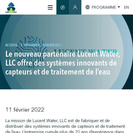
PROGRAMME
EN
GUIDE INTELLIGENT
SECTION MEMBRES
À PROPOS
CERTIFICATION
ACCUEIL
S'INFORMER
NOUVELLES
Le nouveau partenaire Lucent Water,
LLC offre des systèmes innovants de
MEMBRES
capteurs et de traitement de l’eau
GREENTECH
S'INFORMER
11 février 2022
La mission de Lucent Water, LLC est de fabriquer et de
distribuer des systèmes innovants de capteurs et de traitement
NOUS JOINDRE
de l’eau. L’entreprise cumule plus de 20 ans d’expérience dans