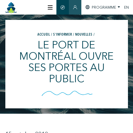
PROGRAMME
EN
GUIDE INTELLIGENT
SECTION MEMBRES
À PROPOS
ACCUEIL
S'INFORMER
NOUVELLES
LE PORT DE
CERTIFICATION
MONTRÉAL OUVRE
SES PORTES AU
MEMBRES
PUBLIC
GREENTECH
S'INFORMER
NOUS JOINDRE