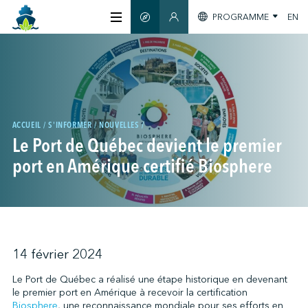
PROGRAMME
EN
GUIDE INTELLIGENT
SECTION MEMBRES
À PROPOS
CERTIFICATION
ACCUEIL
S'INFORMER
NOUVELLES
Le Port de Québec devient le premier
MEMBRES
port en Amérique certifié Biosphere
GREENTECH
S'INFORMER
14 février 2024
Le Port de Québec a réalisé une étape historique en devenant
le premier port en Amérique à recevoir la certification
NOUS JOINDRE
Biosphere
, une reconnaissance mondiale pour ses efforts en