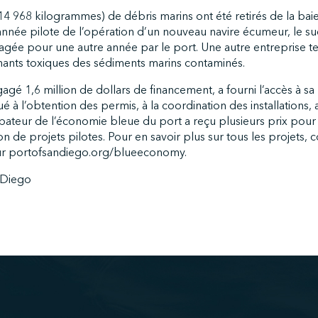
(14 968 kilogrammes) de débris marins ont été retirés de la ba
année pilote de l’opération d’un nouveau navire écumeur, le su
gagée pour une autre année par le port. Une autre entreprise test
inants toxiques des sédiments marins contaminés.
gagé 1,6 million de dollars de financement, a fourni l’accès à sa
ibué à l’obtention des permis, à la coordination des installations,
bateur de l’économie bleue du port a reçu plusieurs prix pou
ion de projets pilotes. Pour en savoir plus sur tous les projets, 
ur portofsandiego.org/blueeconomy.
 Diego