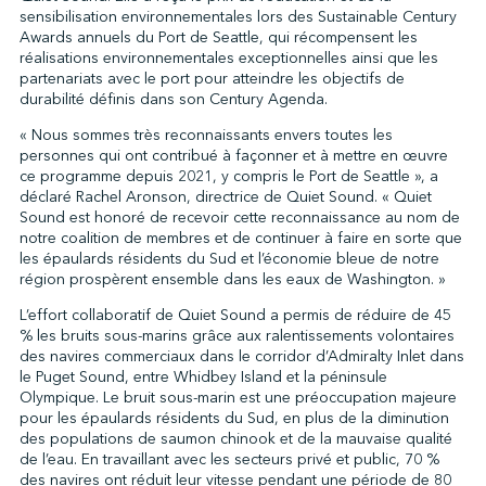
sensibilisation environnementales lors des Sustainable Century
Awards annuels du Port de Seattle, qui récompensent les
réalisations environnementales exceptionnelles ainsi que les
↩︎
partenariats avec le port pour atteindre les objectifs de
durabilité définis dans son Century Agenda.
« Nous sommes très reconnaissants envers toutes les
personnes qui ont contribué à façonner et à mettre en œuvre
ce programme depuis 2021, y compris le Port de Seattle », a
déclaré Rachel Aronson, directrice de Quiet Sound. « Quiet
Sound est honoré de recevoir cette reconnaissance au nom de
notre coalition de membres et de continuer à faire en sorte que
les épaulards résidents du Sud et l’économie bleue de notre
région prospèrent ensemble dans les eaux de Washington. »
L’effort collaboratif de Quiet Sound a permis de réduire de 45
% les bruits sous-marins grâce aux ralentissements volontaires
des navires commerciaux dans le corridor d’Admiralty Inlet dans
le Puget Sound, entre Whidbey Island et la péninsule
Olympique. Le bruit sous-marin est une préoccupation majeure
pour les épaulards résidents du Sud, en plus de la diminution
des populations de saumon chinook et de la mauvaise qualité
de l’eau. En travaillant avec les secteurs privé et public, 70 %
des navires ont réduit leur vitesse pendant une période de 80