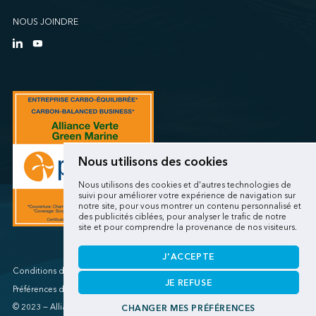
NOUS JOINDRE
Nous utilisons des cookies
Nous utilisons des cookies et d'autres technologies de
suivi pour améliorer votre expérience de navigation sur
notre site, pour vous montrer un contenu personnalisé et
des publicités ciblées, pour analyser le trafic de notre
site et pour comprendre la provenance de nos visiteurs.
J'ACCEPTE
Conditions d'utilisations/Renseignements personnels
JE REFUSE
Préférences de cookies
© 2023 — Alliance verte
CHANGER MES PRÉFÉRENCES
Une réalisation