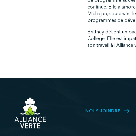
de programme aux enquê
continue. Elle a amor
Michigan, soutenant le
programmes de déve
Brittney détient un ba
College. Elle est impa
son travail à l’Alliance 
NOUS JOINDRE