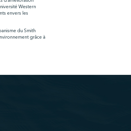
ts d’amélioration
niversité Western
nts envers les
rbanisme du Smith
’environnement grâce à