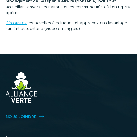
l’engagement de Seaspan à être responsable, inclusif et
accueillant envers les nations et les communautés où l’entreprise
opère.
Découvrez
les navettes électriques et apprenez-en davantage
sur l’art autochtone (vidéo en anglais).
NOUS JOINDRE