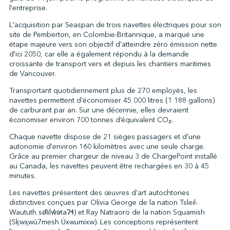
l'entreprise.
L'acquisition par Seaspan de trois navettes électriques pour son
site de Pemberton, en Colombie-Britannique, a marqué une
↩︎
étape majeure vers son objectif d'atteindre zéro émission nette
d'ici 2050, car elle a également répondu à la demande
croissante de transport vers et depuis les chantiers maritimes
de Vancouver.
Transportant quotidiennement plus de 270 employés, les
navettes permettent d'économiser 45 000 litres (1 188 gallons)
de carburant par an. Sur une décennie, elles devraient
économiser environ 700 tonnes d’équivalent CO₂.
Chaque navette dispose de 21 sièges passagers et d'une
autonomie d'environ 160 kilomètres avec une seule charge.
Grâce au premier chargeur de niveau 3 de ChargePoint installé
au Canada, les navettes peuvent être rechargées en 30 à 45
minutes.
Les navettes présentent des œuvres d'art autochtones
distinctives conçues par Olivia George de la nation Tsleil-
Waututh səl̓ilw̓ətaʔɬ) et Ray Natraoro de la nation Squamish
(Sḵwx̱wú7mesh Úxwumixw). Les conceptions représentent