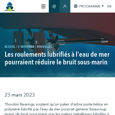
PROGRAMME
EN
GUIDE INTELLIGENT
SECTION MEMBRES
À PROPOS
CERTIFICATION
ACCUEIL
S'INFORMER
NOUVELLES
Les roulements lubrifiés à l'eau de mer
MEMBRES
pourraient réduire le bruit sous-marin
GREENTECH
S'INFORMER
23 mars 2023
Thordon Bearings soutient qu'un palier d'arbre porte-hélice en
polymère lubrifié par l'eau de mer pourrait générer beaucoup
NOUS JOINDRE
moins de bruit sous-marin que les paliers métalliques lubrifiés à