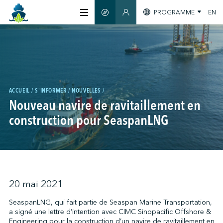
PROGRAMME
EN
GUIDE INTELLIGENT
SECTION MEMBRES
À PROPOS
CERTIFICATION
ACCUEIL
S'INFORMER
NOUVELLES
Nouveau navire de ravitaillement en
MEMBRES
construction pour SeaspanLNG
GREENTECH
S'INFORMER
20 mai 2021
SeaspanLNG, qui fait partie de Seaspan Marine Transportation,
a signé une lettre d’intention avec CIMC Sinopacific Offshore &
NOUS JOINDRE
Engineering pour la construction d’un navire de ravitaillement en