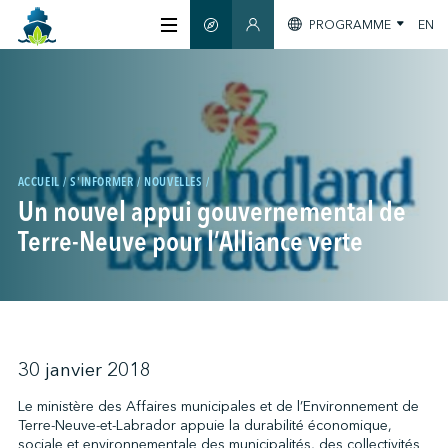
PROGRAMME
EN
GUIDE INTELLIGENT
SECTION MEMBRES
À PROPOS
CERTIFICATION
ACCUEIL
S'INFORMER
NOUVELLES
Un nouvel appui gouvernemental de
MEMBRES
Terre-Neuve pour l’Alliance verte
GREENTECH
S'INFORMER
30 janvier 2018
Le ministère des Affaires municipales et de l’Environnement de
Terre-Neuve-et-Labrador appuie la durabilité économique,
NOUS JOINDRE
sociale et environnementale des municipalités, des collectivités