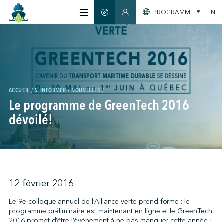
PROGRAMME
EN
GUIDE INTELLIGENT
SECTION MEMBRES
À PROPOS
CERTIFICATION
ACCUEIL
S'INFORMER
NOUVELLES
Le programme de GreenTech 2016
MEMBRES
dévoilé!
GREENTECH
S'INFORMER
12 février 2016
Le 9e colloque annuel de l’Alliance verte prend forme : le
programme préliminaire est maintenant en ligne et le GreenTech
NOUS JOINDRE
2016 promet d’être l’événement à ne pas manquer cette année !