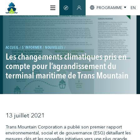
PROGRAMME
EN
GUIDE INTELLIGENT
SECTION MEMBRES
À PROPOS
CERTIFICATION
ACCUEIL
S'INFORMER
NOUVELLES
Les changements climatiques pris en
compte pour l’agrandissement du
MEMBRES
terminal maritime de Trans Mountain
GREENTECH
S'INFORMER
13 juillet 2021
Trans Mountain Corporation a publié son premier rapport
environnemental, social et de gouvernance (ESG) détaillant les
NOUS JOINDRE
mesures clés et les nouvelles initiatives vers une plus grande