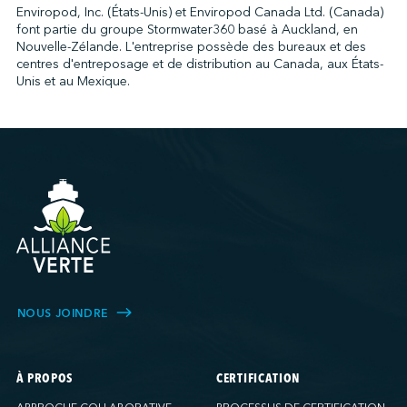
Enviropod, Inc. (États-Unis) et Enviropod Canada Ltd. (Canada)
font partie du groupe Stormwater360 basé à Auckland, en
Nouvelle-Zélande. L'entreprise possède des bureaux et des
centres d'entreposage et de distribution au Canada, aux États-
Unis et au Mexique.
NOUS JOINDRE
À PROPOS
CERTIFICATION