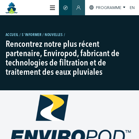
PROGRAMME
EN
GUIDE INTELLIGENT
SECTION MEMBRES
À PROPOS
ACCUEIL
S'INFORMER
NOUVELLES
Rencontrez notre plus récent
CERTIFICATION
partenaire, Enviropod, fabricant de
technologies de filtration et de
MEMBRES
traitement des eaux pluviales
GREENTECH
S'INFORMER
NOUS JOINDRE