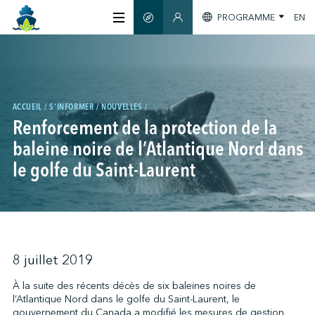
PROGRAMME
EN
GUIDE INTELLIGENT
SECTION MEMBRES
À PROPOS
CERTIFICATION
ACCUEIL
S'INFORMER
NOUVELLES
Renforcement de la protection de la
baleine noire de l’Atlantique Nord dans
MEMBRES
le golfe du Saint-Laurent
GREENTECH
S'INFORMER
8 juillet 2019
À la suite des récents décès de six baleines noires de
l’Atlantique Nord dans le golfe du Saint-Laurent, le
NOUS JOINDRE
gouvernement du Canada a modifié les mesures de gestion