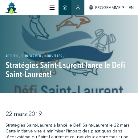
PROGRAMME
EN
GUIDE INTELLIGENT
SECTION MEMBRES
À PROPOS
CERTIFICATION
ACCUEIL
S'INFORMER
NOUVELLES
Stratégies Saint-Laurent lance le Défi
MEMBRES
Saint-Laurent!
GREENTECH
S'INFORMER
22 mars 2019
Stratégies Saint-Laurent a lancé le Défi Saint-Laurent le 22 mars.
Cette initiative vise à minimiser l’impact des plastiques dans
NOUS JOINDRE
l’écosystème du Saint-Laurent et ce, par deux approches : une