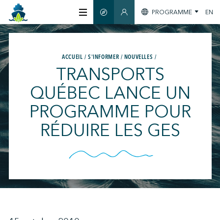
PROGRAMME
EN
GUIDE INTELLIGENT
SECTION MEMBRES
À PROPOS
ACCUEIL
S'INFORMER
NOUVELLES
TRANSPORTS
CERTIFICATION
QUÉBEC LANCE UN
PROGRAMME POUR
MEMBRES
RÉDUIRE LES GES
GREENTECH
S'INFORMER
NOUS JOINDRE