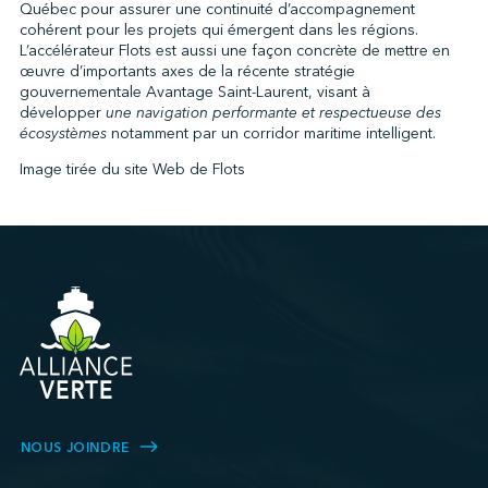
Québec pour assurer une continuité d’accompagnement
cohérent pour les projets qui émergent dans les régions.
L’accélérateur Flots est aussi une façon concrète de mettre en
œuvre d’importants axes de la récente stratégie
gouvernementale Avantage Saint-Laurent, visant à
développer
une navigation performante et respectueuse des
écosystèmes
notamment par un corridor maritime intelligent.
Image tirée du site Web de Flots
NOUS JOINDRE