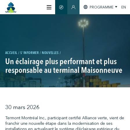
PROGRAMME
EN
GUIDE INTELLIGENT
SECTION MEMBRES
À PROPOS
CERTIFICATION
ACCUEIL
S'INFORMER
NOUVELLES
Un éclairage plus performant et plus
MEMBRES
responsable au terminal Maisonneuve
GREENTECH
S'INFORMER
30 mars 2026
Termont Montréal Inc., participant certifié Alliance verte, vient de
franchir une nouvelle étape dans la modernisation de ses
NOUS JOINDRE
installations en actualisant le système d’éclairage extérieur du