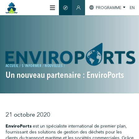
PROGRAMME
EN
GUIDE INTELLIGENT
SECTION MEMBRES
À PROPOS
CERTIFICATION
MEMBRES
ACCUEIL
S'INFORMER
NOUVELLES
Un nouveau partenaire : EnviroPorts
GREENTECH
S'INFORMER
21 octobre 2020
EnviroPorts
est un spécialiste international de premier plan,
fournissant des solutions de gestion des déchets pour les
NOUS JOINDRE
clients du transport maritime et les sociétés commerciales. Grâce