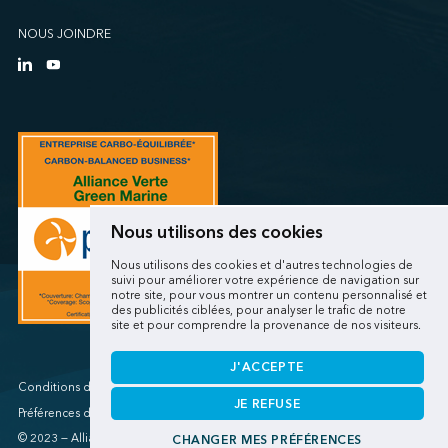
NOUS JOINDRE
Nous utilisons des cookies
Nous utilisons des cookies et d'autres technologies de
suivi pour améliorer votre expérience de navigation sur
notre site, pour vous montrer un contenu personnalisé et
des publicités ciblées, pour analyser le trafic de notre
site et pour comprendre la provenance de nos visiteurs.
J'ACCEPTE
Conditions d'utilisations/Renseignements personnels
JE REFUSE
Préférences de cookies
© 2023 — Alliance verte
CHANGER MES PRÉFÉRENCES
Une réalisation