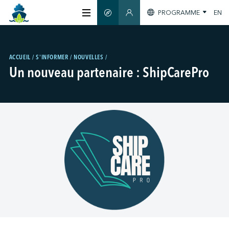
PROGRAMME
EN
GUIDE INTELLIGENT
SECTION MEMBRES
À PROPOS
ACCUEIL
S'INFORMER
NOUVELLES
Un nouveau partenaire : ShipCarePro
CERTIFICATION
MEMBRES
GREENTECH
S'INFORMER
NOUS JOINDRE