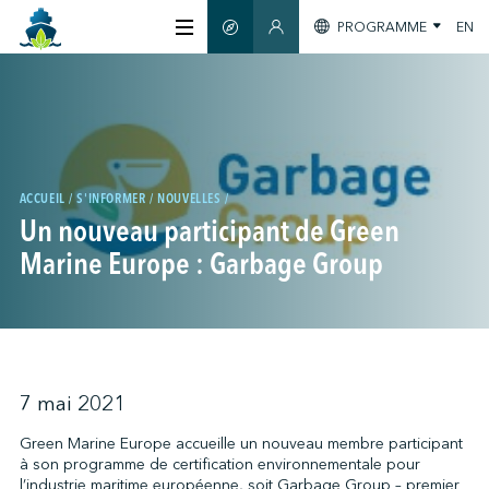
PROGRAMME
EN
GUIDE INTELLIGENT
SECTION MEMBRES
À PROPOS
CERTIFICATION
ACCUEIL
S'INFORMER
NOUVELLES
Un nouveau participant de Green
MEMBRES
Marine Europe : Garbage Group
GREENTECH
S'INFORMER
7 mai 2021
Green Marine Europe accueille un nouveau membre participant
à son programme de certification environnementale pour
NOUS JOINDRE
l’industrie maritime européenne, soit Garbage Group – premier