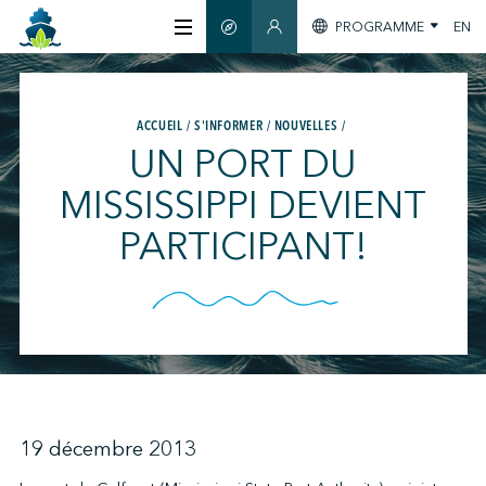
PROGRAMME
EN
GUIDE INTELLIGENT
SECTION MEMBRES
À PROPOS
ACCUEIL
S'INFORMER
NOUVELLES
UN PORT DU
CERTIFICATION
MISSISSIPPI DEVIENT
PARTICIPANT!
MEMBRES
GREENTECH
S'INFORMER
19 décembre 2013
NOUS JOINDRE