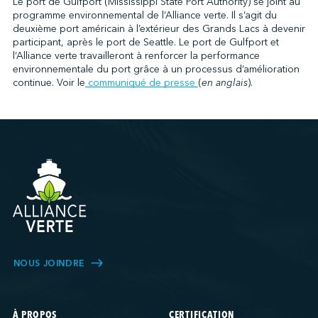
Le port de Gulfport (Mississippi State Port Authority) se joint au
programme environnemental de l’Alliance verte. Il s’agit du
deuxième port américain à l’extérieur des Grands Lacs à devenir
participant, après le port de Seattle. Le port de Gulfport et
↩︎
l’Alliance verte travailleront à renforcer la performance
environnementale du port grâce à un processus d’amélioration
continue. Voir le
communiqué de presse
(
en anglais
).
NOUS JOINDRE
À PROPOS
CERTIFICATION