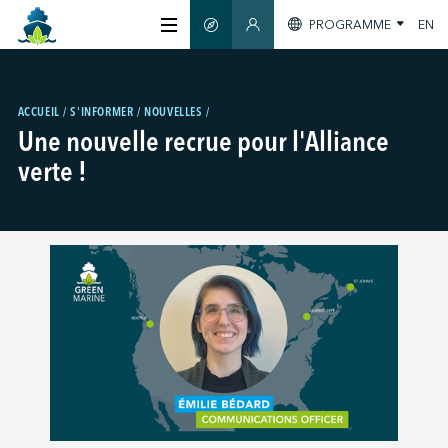
PROGRAMME
EN
GUIDE INTELLIGENT
SECTION MEMBRES
À PROPOS
ACCUEIL
S'INFORMER
NOUVELLES
Une nouvelle recrue pour l'Alliance
CERTIFICATION
verte !
MEMBRES
GREENTECH
S'INFORMER
NOUS JOINDRE