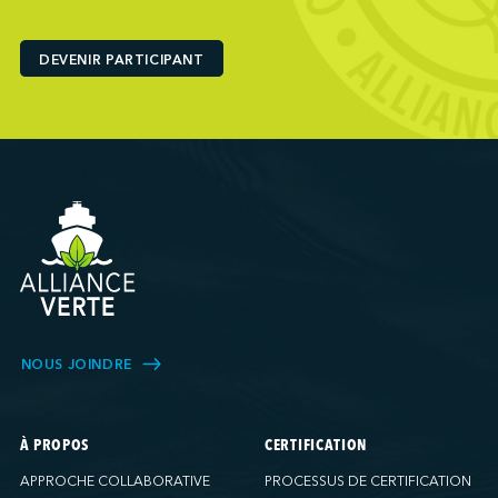
Ports America (Baltimore)
Ports America (Baton Rouge)
DEVENIR PARTICIPANT
Ports America (Bayport)
Ports America (Brooklyn)
Ports America (Charleston)
Ports America (FAPS)
Ports America (Freeport)
Ports America (Galveston)
Ports America (Gulfport)
Ports America (Hueneme)
Ports America (Husky)
Ports America (IAP)
NOUS JOINDRE
Ports America (LA Cruise)
Ports America (MCT)
Ports America (Miami)
À PROPOS
CERTIFICATION
Ports America (NATSS)
APPROCHE COLLABORATIVE
PROCESSUS DE CERTIFICATION