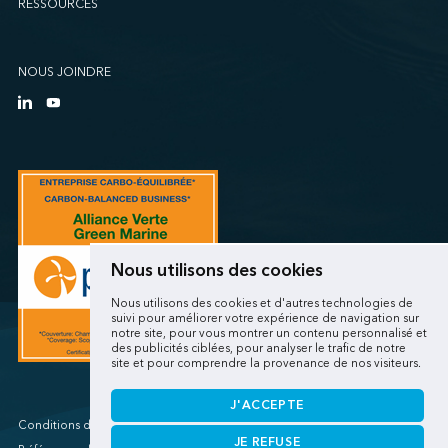
RESSOURCES
Sollio Agriculture (Québec)
SSA Marine (B63 Matson)
SSA Marine (Galveston Cruise)
NOUS JOINDRE
SSA Marine (Long Beach Matson)
SSA Marine (OICT)
SSA Marine (San Diego)
SSA Marine (Stockton)
SSA Marine (Vancouver Cruise)
SSA Marine (West Sacramento)
SSA Marine (West Sitcum Matson)
Nous utilisons des cookies
SSA Marine Canada (Lynnterm)
Nous utilisons des cookies et d'autres technologies de
SSA Marine Canada (Squamish Terminals)
suivi pour améliorer votre expérience de navigation sur
notre site, pour vous montrer un contenu personnalisé et
SSA Marine Canada (Victoria Cruise)
des publicités ciblées, pour analyser le trafic de notre
site et pour comprendre la provenance de nos visiteurs.
SSA Marine Mexico (Lazaro Cardenas)
SSA Marine Mexico (Manzanillo TEC)
J'ACCEPTE
SSA Marine Mexico (Veracruz)
Conditions d'utilisations/Renseignements personnels
JE REFUSE