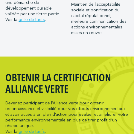
Port Saint John (NB)
une démarche de
Maintien de l’acceptabilité
Metro Ports - Houston
développement durable
Ports of Indiana-Burns Harbor
sociale et bonification du
Metro Ports - Long Beach
validée par une tierce partie.
capital réputationnel;
Ports of Indiana-Jeffersonville
Voir la
grille de tarifs
.
meilleure communication des
Metro Ports - Morehead City
Ports of Indiana-Mount Vernon
actions environnementales
Metro Ports - Stockton
mises en œuvre.
Société du parc industriel et portuaire de Bécancour
Metro Ports - Wilmington
Société du port de Valleyfield
NARL Logistics
Neptune Terminals
New Orleans Terminal LLC
Northumberland Ferries Limited
OBTENIR LA CERTIFICATION
Oceanex
ALLIANCE VERTE
Owen Sound Transportation Company
Pacific Coast Terminals
Devenez participant de l’Alliance verte pour obtenir
Pasha Group (Wilmington)
reconnaissance et visibilité pour vos efforts environnementaux
Pembina Infrastructure and Logistics LP
et avoir accès à un plan d’action pour évaluer et améliorer votre
performance environnementale en plus de tirer profit d’un
Picton Terminals
réseau unique.
PNCT
Voir la
grille de tarifs
.