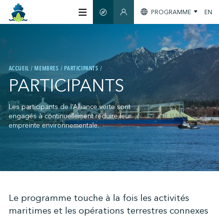
PROGRAMME
EN
GUIDE INTELLIGENT
SECTION MEMBRES
À PROPOS
ACCUEIL
MEMBRES
PARTICIPANTS
CERTIFICATION
PARTICIPANTS
MEMBRES
Les participants de l’Alliance verte sont
engagés à continuellement réduire leur
empreinte environnementale.
GREENTECH
S'INFORMER
;
Le programme touche à la fois les activités
maritimes et les opérations terrestres connexes
NOUS JOINDRE