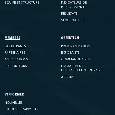
Ports America (New Orleans)
ÉQUIPE ET STRUCTURE
INDICATEURS DE
PERFORMANCE
Ports America (PNAT)
RÉSULTATS
Ports America (Seattle)
VÉRIFICATEURS
Ports America (Tacoma)
Ports America (Tampa)
Ports America (WBCT)
MEMBRES
GREENTECH
Ports America (Wilmington)
PARTICIPANTS
PROGRAMMATION
PSA Halifax
PARTENAIRES
EXPOSANTS
PSA Halifax (Fairview Cove)
ASSOCIATIONS
COMMANDITAIRES
SUPPORTEURS
ENGAGEMENT
QSL America
DÉVELOPPEMENT DURABLE
QSL Canada
ARCHIVES
QSL Integrated Logistics
Rio Tinto (Port-Alfred)
Société Terminaux Montréal Gateway
S'INFORMER
Sollio Agriculture (Hamilton)
NOUVELLES
Sollio Agriculture (Montréal)
ÉTUDES ET RAPPORTS