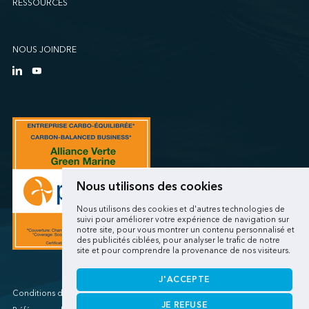
RESSOURCES
Sollio Agriculture (Québec)
SSA Marine (B63 Matson)
SSA Marine (Galveston Cruise)
NOUS JOINDRE
SSA Marine (Long Beach Matson)
SSA Marine (OICT)
SSA Marine (San Diego)
SSA Marine (Stockton)
SSA Marine (Vancouver Cruise)
SSA Marine (West Sacramento)
SSA Marine (West Sitcum Matson)
Nous utilisons des cookies
SSA Marine Canada (Lynnterm)
Nous utilisons des cookies et d'autres technologies de
SSA Marine Canada (Squamish Terminals)
suivi pour améliorer votre expérience de navigation sur
notre site, pour vous montrer un contenu personnalisé et
SSA Marine Canada (Victoria Cruise)
des publicités ciblées, pour analyser le trafic de notre
site et pour comprendre la provenance de nos visiteurs.
SSA Marine Mexico (Lazaro Cardenas)
SSA Marine Mexico (Manzanillo TEC)
J'ACCEPTE
SSA Marine Mexico (Veracruz)
Conditions d'utilisations/Renseignements personnels
JE REFUSE