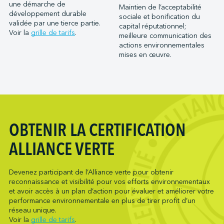
Port Saint John (NB)
une démarche de
Maintien de l’acceptabilité
Metro Ports - Houston
développement durable
Ports of Indiana-Burns Harbor
sociale et bonification du
Metro Ports - Long Beach
validée par une tierce partie.
capital réputationnel;
Ports of Indiana-Jeffersonville
Voir la
grille de tarifs
.
meilleure communication des
Metro Ports - Morehead City
Ports of Indiana-Mount Vernon
actions environnementales
Metro Ports - Stockton
mises en œuvre.
Société du parc industriel et portuaire de Bécancour
Metro Ports - Wilmington
Société du port de Valleyfield
NARL Logistics
Neptune Terminals
New Orleans Terminal LLC
Northumberland Ferries Limited
OBTENIR LA CERTIFICATION
Oceanex
ALLIANCE VERTE
Owen Sound Transportation Company
Pacific Coast Terminals
Devenez participant de l’Alliance verte pour obtenir
Pasha Group (Wilmington)
reconnaissance et visibilité pour vos efforts environnementaux
Pembina Infrastructure and Logistics LP
et avoir accès à un plan d’action pour évaluer et améliorer votre
performance environnementale en plus de tirer profit d’un
Picton Terminals
réseau unique.
PNCT
Voir la
grille de tarifs
.