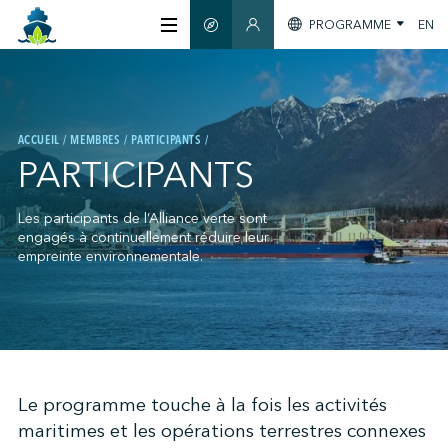
PROGRAMME
EN
GUIDE INTELLIGENT
SECTION MEMBRES
À PROPOS
ACCUEIL
MEMBRES
PARTICIPANTS
CERTIFICATION
PARTICIPANTS
MEMBRES
Les participants de l’Alliance verte sont
engagés à continuellement réduire leur
empreinte environnementale.
GREENTECH
S'INFORMER
;
Le programme touche à la fois les activités
maritimes et les opérations terrestres connexes
NOUS JOINDRE