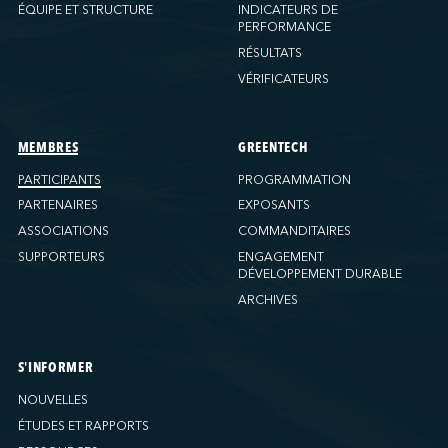
Ports America (New Orleans)
ÉQUIPE ET STRUCTURE
INDICATEURS DE
PERFORMANCE
Ports America (PNAT)
RÉSULTATS
Ports America (Seattle)
VÉRIFICATEURS
Ports America (Tacoma)
Ports America (Tampa)
Ports America (WBCT)
MEMBRES
GREENTECH
Ports America (Wilmington)
PARTICIPANTS
PROGRAMMATION
PSA Halifax
PARTENAIRES
EXPOSANTS
PSA Halifax (Fairview Cove)
ASSOCIATIONS
COMMANDITAIRES
SUPPORTEURS
ENGAGEMENT
QSL America
DÉVELOPPEMENT DURABLE
QSL Canada
ARCHIVES
QSL Integrated Logistics
Rio Tinto (Port-Alfred)
Société Terminaux Montréal Gateway
S'INFORMER
Sollio Agriculture (Hamilton)
NOUVELLES
Sollio Agriculture (Montréal)
ÉTUDES ET RAPPORTS