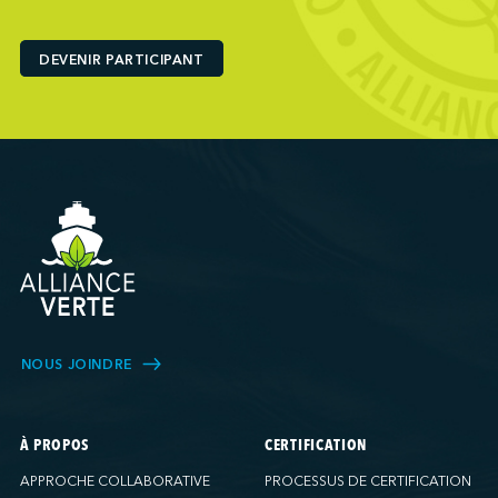
Ports America (Baltimore)
Ports America (Baton Rouge)
DEVENIR PARTICIPANT
Ports America (Bayport)
Ports America (Brooklyn)
Ports America (Charleston)
Ports America (FAPS)
Ports America (Freeport)
Ports America (Galveston)
Ports America (Gulfport)
Ports America (Hueneme)
Ports America (Husky)
Ports America (IAP)
NOUS JOINDRE
Ports America (LA Cruise)
Ports America (MCT)
Ports America (Miami)
À PROPOS
CERTIFICATION
Ports America (NATSS)
APPROCHE COLLABORATIVE
PROCESSUS DE CERTIFICATION