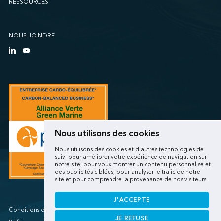
RESSOURCES
Sollio Agriculture (Québec)
SSA Marine (B63 Matson)
SSA Marine (Galveston Cruise)
NOUS JOINDRE
SSA Marine (Long Beach Matson)
SSA Marine (OICT)
SSA Marine (San Diego)
SSA Marine (Stockton)
SSA Marine (Vancouver Cruise)
SSA Marine (West Sacramento)
SSA Marine (West Sitcum Matson)
Nous utilisons des cookies
SSA Marine Canada (Lynnterm)
Nous utilisons des cookies et d'autres technologies de
SSA Marine Canada (Squamish Terminals)
suivi pour améliorer votre expérience de navigation sur
notre site, pour vous montrer un contenu personnalisé et
SSA Marine Canada (Victoria Cruise)
des publicités ciblées, pour analyser le trafic de notre
site et pour comprendre la provenance de nos visiteurs.
SSA Marine Mexico (Lazaro Cardenas)
SSA Marine Mexico (Manzanillo TEC)
J'ACCEPTE
SSA Marine Mexico (Veracruz)
Conditions d'utilisations/Renseignements personnels
JE REFUSE