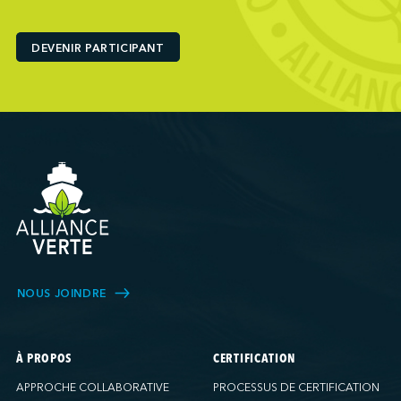
Ports America (Baltimore)
Ports America (Baton Rouge)
DEVENIR PARTICIPANT
Ports America (Bayport)
Ports America (Brooklyn)
Ports America (Charleston)
Ports America (FAPS)
Ports America (Freeport)
Ports America (Galveston)
Ports America (Gulfport)
Ports America (Hueneme)
Ports America (Husky)
Ports America (IAP)
NOUS JOINDRE
Ports America (LA Cruise)
Ports America (MCT)
Ports America (Miami)
À PROPOS
CERTIFICATION
Ports America (NATSS)
APPROCHE COLLABORATIVE
PROCESSUS DE CERTIFICATION