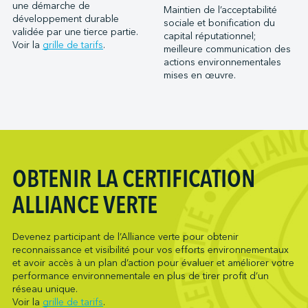
Port Saint John (NB)
une démarche de
Maintien de l’acceptabilité
Metro Ports - Houston
développement durable
Ports of Indiana-Burns Harbor
sociale et bonification du
Metro Ports - Long Beach
validée par une tierce partie.
capital réputationnel;
Ports of Indiana-Jeffersonville
Voir la
grille de tarifs
.
meilleure communication des
Metro Ports - Morehead City
Ports of Indiana-Mount Vernon
actions environnementales
Metro Ports - Stockton
mises en œuvre.
Société du parc industriel et portuaire de Bécancour
Metro Ports - Wilmington
Société du port de Valleyfield
NARL Logistics
Neptune Terminals
New Orleans Terminal LLC
Northumberland Ferries Limited
OBTENIR LA CERTIFICATION
Oceanex
ALLIANCE VERTE
Owen Sound Transportation Company
Pacific Coast Terminals
Devenez participant de l’Alliance verte pour obtenir
Pasha Group (Wilmington)
reconnaissance et visibilité pour vos efforts environnementaux
Pembina Infrastructure and Logistics LP
et avoir accès à un plan d’action pour évaluer et améliorer votre
performance environnementale en plus de tirer profit d’un
Picton Terminals
réseau unique.
PNCT
Voir la
grille de tarifs
.