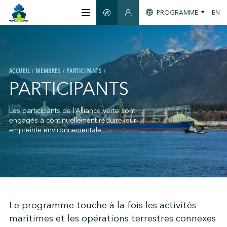
PROGRAMME
EN
GUIDE INTELLIGENT
SECTION MEMBRES
À PROPOS
ACCUEIL
MEMBRES
PARTICIPANTS
CERTIFICATION
PARTICIPANTS
MEMBRES
Les participants de l’Alliance verte sont
engagés à continuellement réduire leur
empreinte environnementale.
GREENTECH
S'INFORMER
;
Le programme touche à la fois les activités
maritimes et les opérations terrestres connexes
NOUS JOINDRE