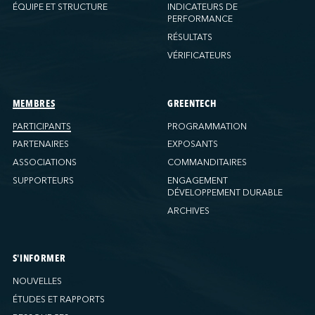
Ports America (New Orleans)
ÉQUIPE ET STRUCTURE
INDICATEURS DE
PERFORMANCE
Ports America (PNAT)
RÉSULTATS
Ports America (Seattle)
VÉRIFICATEURS
Ports America (Tacoma)
Ports America (Tampa)
Ports America (WBCT)
MEMBRES
GREENTECH
Ports America (Wilmington)
PARTICIPANTS
PROGRAMMATION
PSA Halifax
PARTENAIRES
EXPOSANTS
PSA Halifax (Fairview Cove)
ASSOCIATIONS
COMMANDITAIRES
SUPPORTEURS
ENGAGEMENT
QSL America
DÉVELOPPEMENT DURABLE
QSL Canada
ARCHIVES
QSL Integrated Logistics
Rio Tinto (Port-Alfred)
Société Terminaux Montréal Gateway
S'INFORMER
Sollio Agriculture (Hamilton)
NOUVELLES
Sollio Agriculture (Montréal)
ÉTUDES ET RAPPORTS