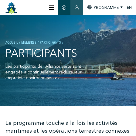
PROGRAMME
EN
GUIDE INTELLIGENT
SECTION MEMBRES
À PROPOS
ACCUEIL
MEMBRES
PARTICIPANTS
CERTIFICATION
PARTICIPANTS
MEMBRES
Les participants de l’Alliance verte sont
engagés à continuellement réduire leur
empreinte environnementale.
GREENTECH
S'INFORMER
;
Le programme touche à la fois les activités
maritimes et les opérations terrestres connexes
NOUS JOINDRE