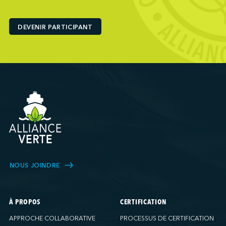
Ports America (Baltimore)
Ports America (Baton Rouge)
DEVENIR PARTICIPANT
Ports America (Bayport)
Ports America (Brooklyn)
Ports America (Charleston)
Ports America (FAPS)
Ports America (Freeport)
Ports America (Galveston)
Ports America (Gulfport)
Ports America (Hueneme)
Ports America (Husky)
Ports America (IAP)
NOUS JOINDRE
Ports America (LA Cruise)
Ports America (MCT)
Ports America (Miami)
À PROPOS
CERTIFICATION
Ports America (NATSS)
APPROCHE COLLABORATIVE
PROCESSUS DE CERTIFICATION