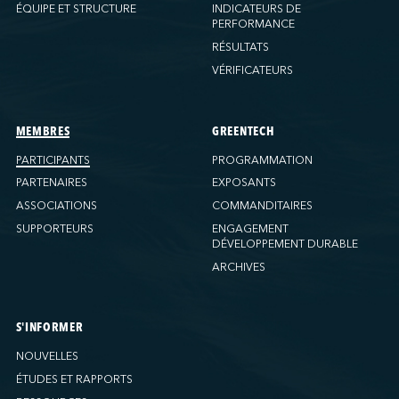
Ports America (New Orleans)
ÉQUIPE ET STRUCTURE
INDICATEURS DE
PERFORMANCE
Ports America (PNAT)
RÉSULTATS
Ports America (Seattle)
VÉRIFICATEURS
Ports America (Tacoma)
Ports America (Tampa)
Ports America (WBCT)
MEMBRES
GREENTECH
Ports America (Wilmington)
PARTICIPANTS
PROGRAMMATION
PSA Halifax
PARTENAIRES
EXPOSANTS
PSA Halifax (Fairview Cove)
ASSOCIATIONS
COMMANDITAIRES
SUPPORTEURS
ENGAGEMENT
QSL America
DÉVELOPPEMENT DURABLE
QSL Canada
ARCHIVES
QSL Integrated Logistics
Rio Tinto (Port-Alfred)
Société Terminaux Montréal Gateway
S'INFORMER
Sollio Agriculture (Hamilton)
NOUVELLES
Sollio Agriculture (Montréal)
ÉTUDES ET RAPPORTS