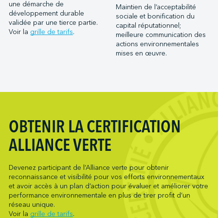
Port Saint John (NB)
une démarche de
Maintien de l’acceptabilité
Metro Ports - Houston
développement durable
Ports of Indiana-Burns Harbor
sociale et bonification du
Metro Ports - Long Beach
validée par une tierce partie.
capital réputationnel;
Ports of Indiana-Jeffersonville
Voir la
grille de tarifs
.
meilleure communication des
Metro Ports - Morehead City
Ports of Indiana-Mount Vernon
actions environnementales
Metro Ports - Stockton
mises en œuvre.
Société du parc industriel et portuaire de Bécancour
Metro Ports - Wilmington
Société du port de Valleyfield
NARL Logistics
Neptune Terminals
New Orleans Terminal LLC
Northumberland Ferries Limited
OBTENIR LA CERTIFICATION
Oceanex
ALLIANCE VERTE
Owen Sound Transportation Company
Pacific Coast Terminals
Devenez participant de l’Alliance verte pour obtenir
Pasha Group (Wilmington)
reconnaissance et visibilité pour vos efforts environnementaux
Pembina Infrastructure and Logistics LP
et avoir accès à un plan d’action pour évaluer et améliorer votre
performance environnementale en plus de tirer profit d’un
Picton Terminals
réseau unique.
PNCT
Voir la
grille de tarifs
.