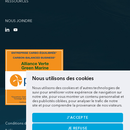
RESSOURCES
Sollio Agriculture (Québec)
SSA Marine (B63 Matson)
SSA Marine (Galveston Cruise)
NOUS JOINDRE
SSA Marine (Long Beach Matson)
SSA Marine (OICT)
SSA Marine (San Diego)
SSA Marine (Stockton)
SSA Marine (Vancouver Cruise)
SSA Marine (West Sacramento)
SSA Marine (West Sitcum Matson)
Nous utilisons des cookies
SSA Marine Canada (Lynnterm)
Nous utilisons des cookies et d'autres technologies de
SSA Marine Canada (Squamish Terminals)
suivi pour améliorer votre expérience de navigation sur
notre site, pour vous montrer un contenu personnalisé et
SSA Marine Canada (Victoria Cruise)
des publicités ciblées, pour analyser le trafic de notre
site et pour comprendre la provenance de nos visiteurs.
SSA Marine Mexico (Lazaro Cardenas)
SSA Marine Mexico (Manzanillo TEC)
J'ACCEPTE
SSA Marine Mexico (Veracruz)
Conditions d'utilisations/Renseignements personnels
JE REFUSE