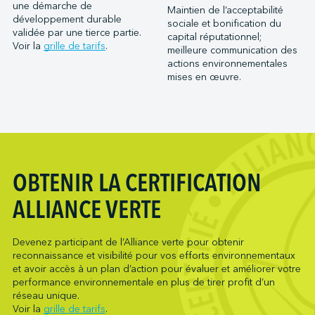
Port Saint John (NB)
une démarche de
Maintien de l’acceptabilité
Metro Ports - Houston
développement durable
Ports of Indiana-Burns Harbor
sociale et bonification du
Metro Ports - Long Beach
validée par une tierce partie.
capital réputationnel;
Ports of Indiana-Jeffersonville
Voir la
grille de tarifs
.
meilleure communication des
Metro Ports - Morehead City
Ports of Indiana-Mount Vernon
actions environnementales
Metro Ports - Stockton
mises en œuvre.
Société du parc industriel et portuaire de Bécancour
Metro Ports - Wilmington
Société du port de Valleyfield
NARL Logistics
Neptune Terminals
New Orleans Terminal LLC
Northumberland Ferries Limited
OBTENIR LA CERTIFICATION
Oceanex
ALLIANCE VERTE
Owen Sound Transportation Company
Pacific Coast Terminals
Devenez participant de l’Alliance verte pour obtenir
Pasha Group (Wilmington)
reconnaissance et visibilité pour vos efforts environnementaux
Pembina Infrastructure and Logistics LP
et avoir accès à un plan d’action pour évaluer et améliorer votre
performance environnementale en plus de tirer profit d’un
Picton Terminals
réseau unique.
PNCT
Voir la
grille de tarifs
.