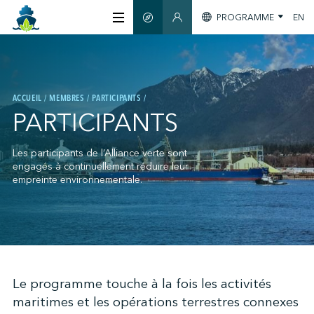
PROGRAMME
EN
GUIDE INTELLIGENT
SECTION MEMBRES
À PROPOS
ACCUEIL
MEMBRES
PARTICIPANTS
CERTIFICATION
PARTICIPANTS
MEMBRES
Les participants de l’Alliance verte sont
engagés à continuellement réduire leur
empreinte environnementale.
GREENTECH
S'INFORMER
;
Le programme touche à la fois les activités
maritimes et les opérations terrestres connexes
NOUS JOINDRE