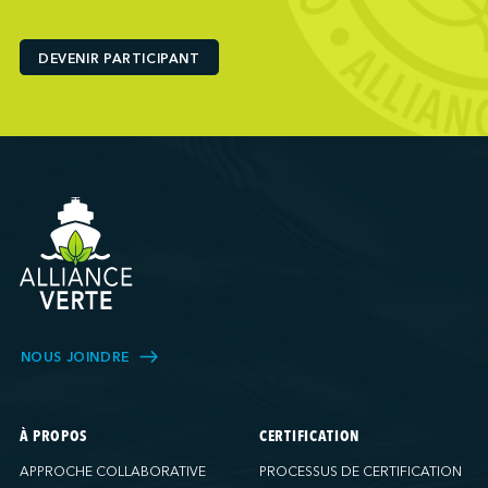
Ports America (Baltimore)
Ports America (Baton Rouge)
DEVENIR PARTICIPANT
Ports America (Bayport)
Ports America (Brooklyn)
Ports America (Charleston)
Ports America (FAPS)
Ports America (Freeport)
Ports America (Galveston)
Ports America (Gulfport)
Ports America (Hueneme)
Ports America (Husky)
Ports America (IAP)
NOUS JOINDRE
Ports America (LA Cruise)
Ports America (MCT)
Ports America (Miami)
À PROPOS
CERTIFICATION
Ports America (NATSS)
APPROCHE COLLABORATIVE
PROCESSUS DE CERTIFICATION