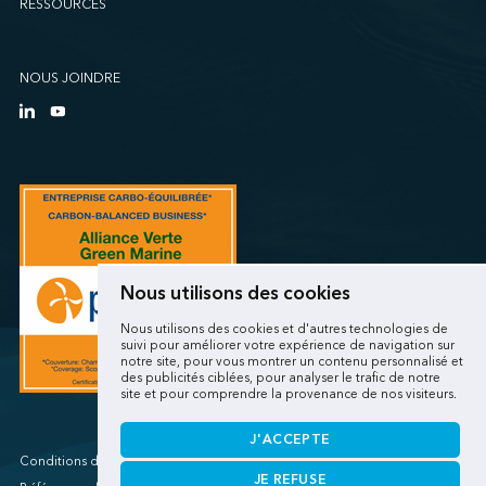
RESSOURCES
Sollio Agriculture (Québec)
SSA Marine (B63 Matson)
SSA Marine (Galveston Cruise)
NOUS JOINDRE
SSA Marine (Long Beach Matson)
SSA Marine (OICT)
SSA Marine (San Diego)
SSA Marine (Stockton)
SSA Marine (Vancouver Cruise)
SSA Marine (West Sacramento)
SSA Marine (West Sitcum Matson)
Nous utilisons des cookies
SSA Marine Canada (Lynnterm)
Nous utilisons des cookies et d'autres technologies de
SSA Marine Canada (Squamish Terminals)
suivi pour améliorer votre expérience de navigation sur
notre site, pour vous montrer un contenu personnalisé et
SSA Marine Canada (Victoria Cruise)
des publicités ciblées, pour analyser le trafic de notre
site et pour comprendre la provenance de nos visiteurs.
SSA Marine Mexico (Lazaro Cardenas)
SSA Marine Mexico (Manzanillo TEC)
J'ACCEPTE
SSA Marine Mexico (Veracruz)
Conditions d'utilisations/Renseignements personnels
JE REFUSE