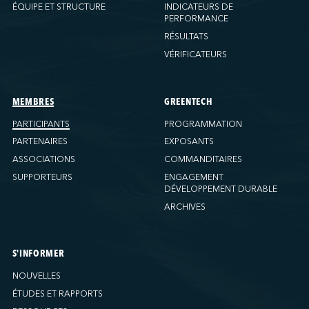
Ports America (New Orleans)
ÉQUIPE ET STRUCTURE
INDICATEURS DE
PERFORMANCE
Ports America (PNAT)
RÉSULTATS
Ports America (Seattle)
VÉRIFICATEURS
Ports America (Tacoma)
Ports America (Tampa)
Ports America (WBCT)
MEMBRES
GREENTECH
Ports America (Wilmington)
PARTICIPANTS
PROGRAMMATION
PSA Halifax
PARTENAIRES
EXPOSANTS
PSA Halifax (Fairview Cove)
ASSOCIATIONS
COMMANDITAIRES
SUPPORTEURS
ENGAGEMENT
QSL America
DÉVELOPPEMENT DURABLE
QSL Canada
ARCHIVES
QSL Integrated Logistics
Rio Tinto (Port-Alfred)
Société Terminaux Montréal Gateway
S'INFORMER
Sollio Agriculture (Hamilton)
NOUVELLES
Sollio Agriculture (Montréal)
ÉTUDES ET RAPPORTS