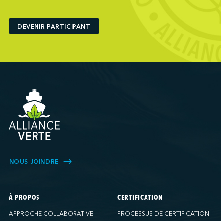
Ports America (Baltimore)
Ports America (Baton Rouge)
DEVENIR PARTICIPANT
Ports America (Bayport)
Ports America (Brooklyn)
Ports America (Charleston)
Ports America (FAPS)
Ports America (Freeport)
Ports America (Galveston)
Ports America (Gulfport)
Ports America (Hueneme)
Ports America (Husky)
Ports America (IAP)
NOUS JOINDRE
Ports America (LA Cruise)
Ports America (MCT)
Ports America (Miami)
À PROPOS
CERTIFICATION
Ports America (NATSS)
APPROCHE COLLABORATIVE
PROCESSUS DE CERTIFICATION