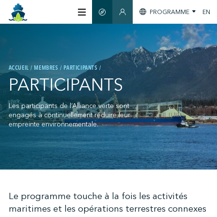
PROGRAMME
EN
GUIDE INTELLIGENT
SECTION MEMBRES
À PROPOS
ACCUEIL
MEMBRES
PARTICIPANTS
CERTIFICATION
PARTICIPANTS
MEMBRES
Les participants de l’Alliance verte sont
engagés à continuellement réduire leur
empreinte environnementale.
GREENTECH
S'INFORMER
;
Le programme touche à la fois les activités
maritimes et les opérations terrestres connexes
NOUS JOINDRE