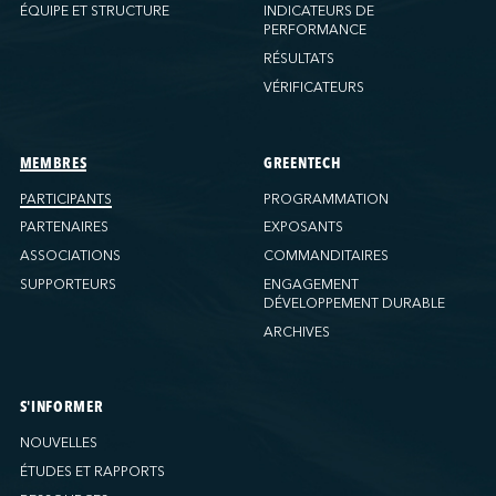
Ports America (New Orleans)
ÉQUIPE ET STRUCTURE
INDICATEURS DE
PERFORMANCE
Ports America (PNAT)
RÉSULTATS
Ports America (Seattle)
VÉRIFICATEURS
Ports America (Tacoma)
Ports America (Tampa)
Ports America (WBCT)
MEMBRES
GREENTECH
Ports America (Wilmington)
PARTICIPANTS
PROGRAMMATION
PSA Halifax
PARTENAIRES
EXPOSANTS
PSA Halifax (Fairview Cove)
ASSOCIATIONS
COMMANDITAIRES
SUPPORTEURS
ENGAGEMENT
QSL America
DÉVELOPPEMENT DURABLE
QSL Canada
ARCHIVES
QSL Integrated Logistics
Rio Tinto (Port-Alfred)
Société Terminaux Montréal Gateway
S'INFORMER
Sollio Agriculture (Hamilton)
NOUVELLES
Sollio Agriculture (Montréal)
ÉTUDES ET RAPPORTS