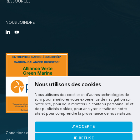
RESSOURCES
Sollio Agriculture (Québec)
SSA Marine (B63 Matson)
SSA Marine (Galveston Cruise)
NOUS JOINDRE
SSA Marine (Long Beach Matson)
SSA Marine (OICT)
SSA Marine (San Diego)
SSA Marine (Stockton)
SSA Marine (Vancouver Cruise)
SSA Marine (West Sacramento)
SSA Marine (West Sitcum Matson)
Nous utilisons des cookies
SSA Marine Canada (Lynnterm)
Nous utilisons des cookies et d'autres technologies de
SSA Marine Canada (Squamish Terminals)
suivi pour améliorer votre expérience de navigation sur
notre site, pour vous montrer un contenu personnalisé et
SSA Marine Canada (Victoria Cruise)
des publicités ciblées, pour analyser le trafic de notre
site et pour comprendre la provenance de nos visiteurs.
SSA Marine Mexico (Lazaro Cardenas)
SSA Marine Mexico (Manzanillo TEC)
J'ACCEPTE
SSA Marine Mexico (Veracruz)
Conditions d'utilisations/Renseignements personnels
JE REFUSE