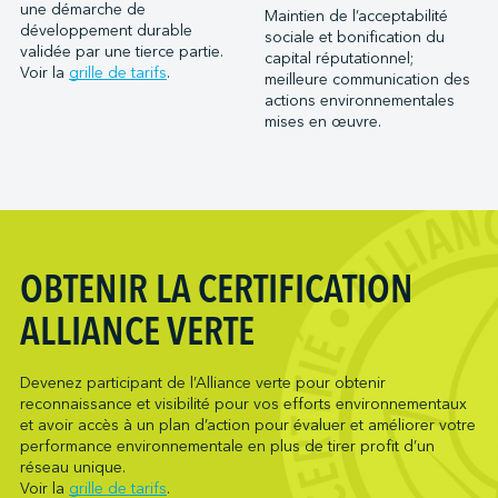
Port Saint John (NB)
une démarche de
Maintien de l’acceptabilité
Metro Ports - Houston
développement durable
Ports of Indiana-Burns Harbor
sociale et bonification du
Metro Ports - Long Beach
validée par une tierce partie.
capital réputationnel;
Ports of Indiana-Jeffersonville
Voir la
grille de tarifs
.
meilleure communication des
Metro Ports - Morehead City
Ports of Indiana-Mount Vernon
actions environnementales
Metro Ports - Stockton
mises en œuvre.
Société du parc industriel et portuaire de Bécancour
Metro Ports - Wilmington
Société du port de Valleyfield
NARL Logistics
Neptune Terminals
New Orleans Terminal LLC
Northumberland Ferries Limited
OBTENIR LA CERTIFICATION
Oceanex
ALLIANCE VERTE
Owen Sound Transportation Company
Pacific Coast Terminals
Devenez participant de l’Alliance verte pour obtenir
Pasha Group (Wilmington)
reconnaissance et visibilité pour vos efforts environnementaux
Pembina Infrastructure and Logistics LP
et avoir accès à un plan d’action pour évaluer et améliorer votre
performance environnementale en plus de tirer profit d’un
Picton Terminals
réseau unique.
PNCT
Voir la
grille de tarifs
.