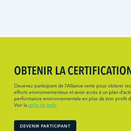
Marine Atlanti
Société des T
Port of Redwo
Metro Cruise 
Viking Expedit
Port of San D
Metro Ports -
Port of Seattle
Metro Ports –
Port of Stockt
Metro Ports - 
Port Saint Joh
Metro Ports - 
Ports of India
Metro Ports -
Ports of Indian
Metro Ports -
OBTENIR LA CERTIFICATIO
Ports of Indi
Metro Ports -
Société du par
Metro Ports - 
Devenez participant de l’Alliance verte pour obtenir rec
efforts environnementaux et avoir accès à un plan d’act
Société du por
Metro Ports -
performance environnementale en plus de tirer profit d
NARL Logistic
Voir la
grille de tarifs
.
Neptune Term
New Orleans T
DEVENIR PARTICIPANT