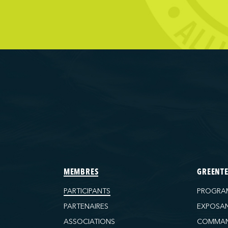
d Ferries Limited
ransportation Company
Terminals
Wilmington)
tructure and Logistics LP
ls
(Baltimore)
 (Baton Rouge)
 (Bayport)
MEMBRES
GREENT
 (Brooklyn)
PARTICIPANTS
PROGRA
(Charleston)
PARTENAIRES
EXPOSA
 (FAPS)
ASSOCIATIONS
COMMAN