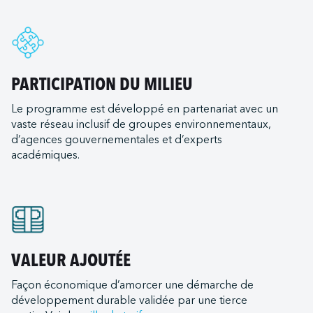
rac Servichem (Québec)
d Ferries Limited
gham
ac Servitank (Bécancour)
International
and
c Servitank (Trois-Rivières)
 Christi
ac - Somavrac (Trois-Rivières)
ransportation Company
PARTICIPATION DU MILIEU
t
nal LLC
als (remorqueurs)
Le programme est développé en partenariat avec un
ton
e ULC
vaste réseau inclusif de groupes environnementaux,
urent
ich
d Terminal Corporation (LRTC)
d’agences gouvernementales et d’experts
s Expeditions
t (Mississippi State Port Authority)
académiques.
ilots
me (Oxnard Harbor District)
Canada
iew
tats-Unis
 Canada
e
ds Lacs
Bay Ferry
rleans
e du Mexique
VALEUR AJOUTÉE
Institute
nd
st
e Transportation
Façon économique d’amorcer une démarche de
ia
LLC (Corpus Christi)
développement durable validée par une tierce
ortation
goula