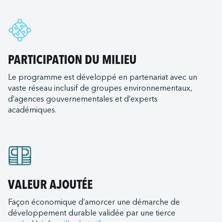
ac Servichem (Sainte-Catherine)
d Ferries Limited
gham
ac Servitank (Bécancour)
International
and
c Servitank (Trois-Rivières)
 Christi
ac - Somavrac (Trois-Rivières)
ransportation Company
PARTICIPATION DU MILIEU
t
nal LLC
als (remorqueurs)
Le programme est développé en partenariat avec un
ton
e ULC
vaste réseau inclusif de groupes environnementaux,
urent
ich
d Terminal Corporation (LRTC)
d’agences gouvernementales et d’experts
s Expeditions
t (Mississippi State Port Authority)
académiques.
ilots
me (Oxnard Harbor District)
Canada
iew
tats-Unis
 Canada
e
ds Lacs
Bay Ferry
rleans
e du Mexique
VALEUR AJOUTÉE
Institute
nd
st
e Transportation
Façon économique d’amorcer une démarche de
ia
LLC (Corpus Christi)
développement durable validée par une tierce
ortation
goula