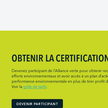
Marine Atlanti
Société des T
Port of Redwo
Metro Cruise 
Viking Expedit
Port of San D
Metro Ports -
Port of Seattle
Metro Ports –
Port of Stockt
Metro Ports - 
Port Saint Joh
Metro Ports - 
Ports of India
Metro Ports -
Ports of Indian
Metro Ports -
OBTENIR LA CERTIFICATIO
Ports of Indi
Metro Ports -
Société du par
Metro Ports - 
Devenez participant de l’Alliance verte pour obtenir rec
efforts environnementaux et avoir accès à un plan d’act
Société du por
Metro Ports -
performance environnementale en plus de tirer profit d
NARL Logistic
Voir la
grille de tarifs
.
Neptune Term
New Orleans T
DEVENIR PARTICIPANT