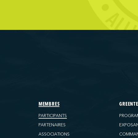
d Ferries Limited
ransportation Company
Terminals
Wilmington)
tructure and Logistics LP
ls
(Baltimore)
 (Baton Rouge)
 (Bayport)
MEMBRES
GREENT
 (Brooklyn)
PARTICIPANTS
PROGRA
(Charleston)
PARTENAIRES
EXPOSA
 (FAPS)
ASSOCIATIONS
COMMAN