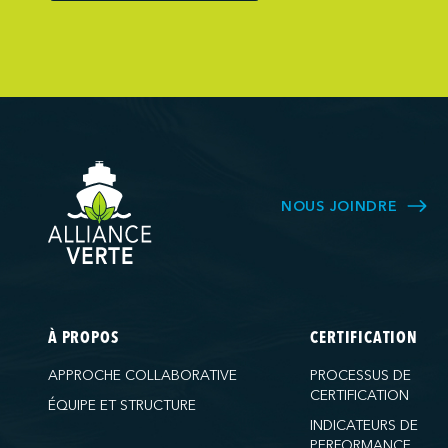
Northumberlan
Oceanex
Owen Sound T
Pacific Coast 
Pasha Group (
Pembina Infras
Picton Termina
NOUS JOINDRE
PNCT
Ports America 
Ports America
Ports America
À PROPOS
CERTIFICATION
Ports America
APPROCHE COLLABORATIVE
PROCESSUS DE
Ports America 
CERTIFICATION
ÉQUIPE ET STRUCTURE
Ports America
INDICATEURS DE
PERFORMANCE