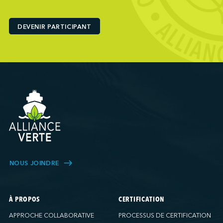
Ports America (Baltimore)
Ports America (Baton Rouge)
DEVENIR PARTICIPANT
Ports America (Bayport)
Ports America (Brooklyn)
Ports America (Charleston)
Ports America (FAPS)
Ports America (Freeport)
Ports America (Galveston)
Ports America (Gulfport)
Ports America (Hueneme)
Ports America (Husky)
Ports America (IAP)
NOUS JOINDRE
Ports America (LA Cruise)
Ports America (MCT)
Ports America (Miami)
À PROPOS
CERTIFICATION
Ports America (NATSS)
APPROCHE COLLABORATIVE
PROCESSUS DE CERTIFICATION