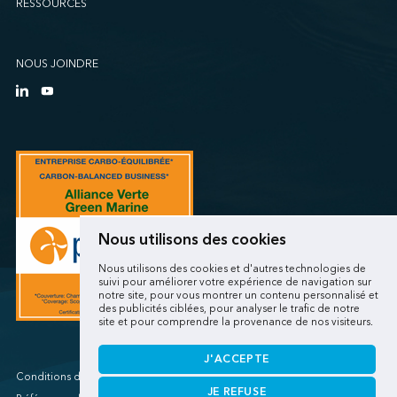
RESSOURCES
Sollio Agriculture (Québec)
SSA Marine (B63 Matson)
SSA Marine (Galveston Cruise)
NOUS JOINDRE
SSA Marine (Long Beach Matson)
SSA Marine (OICT)
SSA Marine (San Diego)
SSA Marine (Stockton)
SSA Marine (Vancouver Cruise)
SSA Marine (West Sacramento)
SSA Marine (West Sitcum Matson)
Nous utilisons des cookies
SSA Marine Canada (Lynnterm)
Nous utilisons des cookies et d'autres technologies de
SSA Marine Canada (Squamish Terminals)
suivi pour améliorer votre expérience de navigation sur
notre site, pour vous montrer un contenu personnalisé et
SSA Marine Canada (Victoria Cruise)
des publicités ciblées, pour analyser le trafic de notre
site et pour comprendre la provenance de nos visiteurs.
SSA Marine Mexico (Lazaro Cardenas)
SSA Marine Mexico (Manzanillo TEC)
J'ACCEPTE
SSA Marine Mexico (Veracruz)
Conditions d'utilisations/Renseignements personnels
JE REFUSE