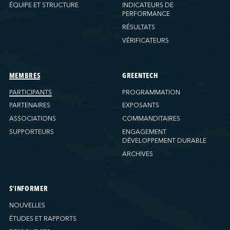
Ports America (New Orleans)
ÉQUIPE ET STRUCTURE
INDICATEURS DE
PERFORMANCE
Ports America (PNAT)
RÉSULTATS
Ports America (Seattle)
VÉRIFICATEURS
Ports America (Tacoma)
Ports America (Tampa)
Ports America (WBCT)
MEMBRES
GREENTECH
Ports America (Wilmington)
PARTICIPANTS
PROGRAMMATION
PSA Halifax
PARTENAIRES
EXPOSANTS
PSA Halifax (Fairview Cove)
ASSOCIATIONS
COMMANDITAIRES
SUPPORTEURS
ENGAGEMENT
QSL America
DÉVELOPPEMENT DURABLE
QSL Canada
ARCHIVES
QSL Integrated Logistics
Rio Tinto (Port-Alfred)
Société Terminaux Montréal Gateway
S'INFORMER
Sollio Agriculture (Hamilton)
NOUVELLES
Sollio Agriculture (Montréal)
ÉTUDES ET RAPPORTS