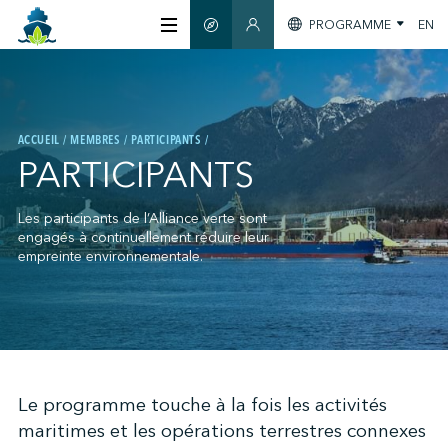
PROGRAMME
EN
GUIDE INTELLIGENT
SECTION MEMBRES
À PROPOS
ACCUEIL
MEMBRES
PARTICIPANTS
CERTIFICATION
PARTICIPANTS
MEMBRES
Les participants de l’Alliance verte sont
engagés à continuellement réduire leur
empreinte environnementale.
GREENTECH
S'INFORMER
;
Le programme touche à la fois les activités
maritimes et les opérations terrestres connexes
NOUS JOINDRE