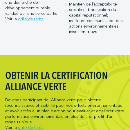
Port Saint John (NB)
une démarche de
Maintien de l’acceptabilité
Metro Ports - Houston
développement durable
Ports of Indiana-Burns Harbor
sociale et bonification du
Metro Ports - Long Beach
validée par une tierce partie.
capital réputationnel;
Ports of Indiana-Jeffersonville
Voir la
grille de tarifs
.
meilleure communication des
Metro Ports - Morehead City
Ports of Indiana-Mount Vernon
actions environnementales
Metro Ports - Stockton
mises en œuvre.
Société du parc industriel et portuaire de Bécancour
Metro Ports - Wilmington
Société du port de Valleyfield
NARL Logistics
Neptune Terminals
New Orleans Terminal LLC
Northumberland Ferries Limited
OBTENIR LA CERTIFICATION
Oceanex
ALLIANCE VERTE
Owen Sound Transportation Company
Pacific Coast Terminals
Devenez participant de l’Alliance verte pour obtenir
Pasha Group (Wilmington)
reconnaissance et visibilité pour vos efforts environnementaux
Pembina Infrastructure and Logistics LP
et avoir accès à un plan d’action pour évaluer et améliorer votre
performance environnementale en plus de tirer profit d’un
Picton Terminals
réseau unique.
PNCT
Voir la
grille de tarifs
.